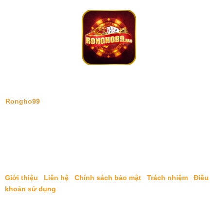
Rongho99 – Nhà Cái Cá Cược Trực Tuyến Uy Tín Và
Đẳng Cấp Hàng Đầu Việt Nam
Rongho99
là sân chơi cá cược chuyên nghiệp, nơi hội tụ hàng loạt
tựa game
Live Casino, game bài, slot, bắn cá, thể thao
hấp
dẫn. Với phương châm
"xanh chín – công bằng – trả thưởng
nhanh"
, chúng tôi mang đến trải nghiệm cá cược an toàn, minh
bạch, giúp người chơi dễ dàng thắng lớn.
Liên kết nhanh:
Giới thiệu
|
Liên hệ
|
Chính sách bảo mật
|
Trách nhiệm
|
Điều
khoản sử dụng
Liên hệ: