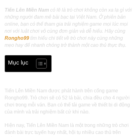
Tiến Lên Miền Nam
có lẽ là trò chơi không còn xa lạ gì với
những người đam mê bài bạc tại Việt Nam. Ở phiên bản
online, bạn có thể tham gia trải nghiệm game mọi lúc mọi
nơi với luật chơi vô cùng đơn giản và dễ hiểu. Hãy cùng
Rongho99
tìm hiểu chi tiết về trò chơi này cùng những
mẹo hay để nhanh chóng trở thành một cao thủ thực thụ.
Mục lục
Tiến Lên Miền Nam là trò chơi gì?
Tiến Lên Miền Nam được phát hành trên cổng game
Rongho99. Trò chơi sẽ có 52 lá bài, chia đều cho 4 người
chơi trong mỗi ván. Bạn có thể tải game về thiết bị di động
của mình và trải nghiệm bất cứ khi nào.
Hiện nay, Tiến Lên Miền Nam là một trong những trò chơi
đánh bài trực tuyến hay nhất, hội tụ nhiều cao thủ trên