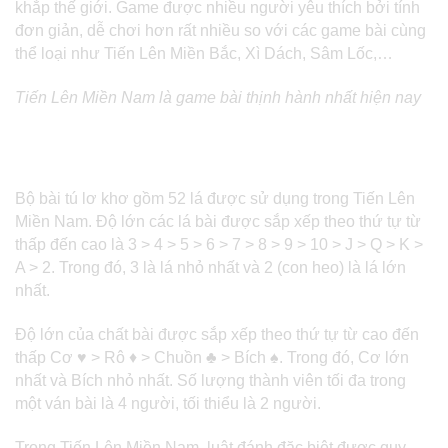
khắp thế giới. Game được nhiều người yêu thích bởi tính
đơn giản, dễ chơi hơn rất nhiều so với các game bài cùng
thể loại như Tiến Lên Miền Bắc, Xì Dách, Sâm Lốc,…
Tiến Lên Miền Nam là game bài thịnh hành nhất hiện nay
Luật chơi chi tiết của Tiến Lên Miền Nam
newbie cần nắm
Bộ bài tú lơ khơ gồm 52 lá được sử dụng trong Tiến Lên
Miền Nam. Độ lớn các lá bài được sắp xếp theo thứ tự từ
thấp đến cao là 3 > 4 > 5 > 6 > 7 > 8 > 9 > 10 > J > Q > K >
A > 2. Trong đó, 3 là lá nhỏ nhất và 2 (con heo) là lá lớn
nhất.
Độ lớn của chất bài được sắp xếp theo thứ tự từ cao đến
thấp Cơ ♥ > Rô ♦ > Chuồn ♣ > Bích ♠. Trong đó, Cơ lớn
nhất và Bích nhỏ nhất. Số lượng thành viên tối đa trong
một ván bài là 4 người, tối thiểu là 2 người.
Trong Tiến Lên Miền Nam, luật đánh đặc biệt được quy