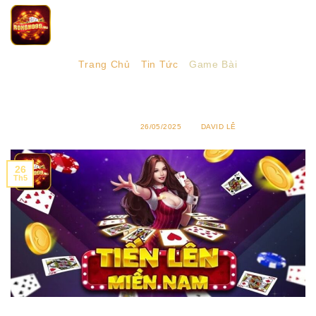
Chuyển
đến
nội
dung
Trang Chủ
Tin Tức
Game Bài
Tiến Lên Miền Nam: Luật và cách chơi
đơn giản cho người mới
ĐÃ ĐĂNG TRÊN
26/05/2025
BỞI
DAVID LÊ
26
Th5